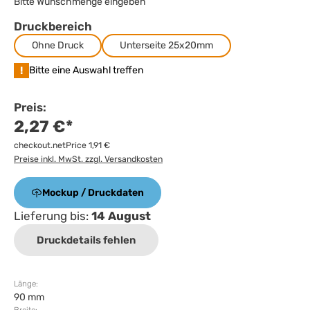
Bitte Wunschmenge eingeben
Druckbereich
Ohne Druck
Unterseite 25x20mm
!
Bitte eine Auswahl treffen
Preis:
2,27 €*
checkout.netPrice 1,91 €
Preise inkl. MwSt. zzgl. Versandkosten
Mockup / Druckdaten
Lieferung bis:
14 August
Druckdetails fehlen
Länge:
90 mm