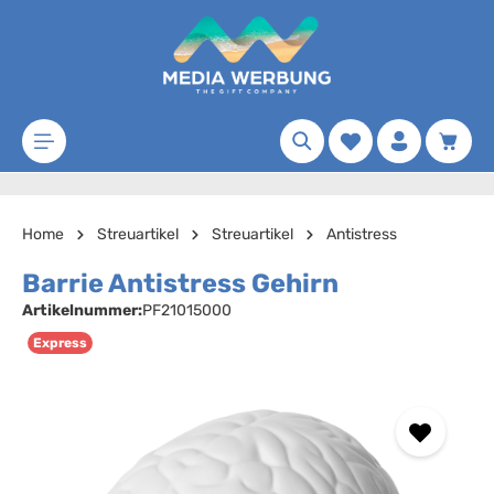
Zum Hauptinhalt springen
Merkzettel
Waren
Home
Streuartikel
Streuartikel
Antistress
Barrie Antistress Gehirn
Artikelnummer:
PF21015000
Express
Bildergalerie überspringen