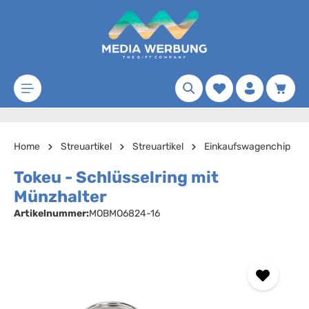
Zum Hauptinhalt springen
Merkzettel
Waren
Home
Streuartikel
Streuartikel
Einkaufswagenchip
Tokeu - Schlüsselring mit
Münzhalter
Artikelnummer:
MOBMO6824-16
Bildergalerie überspringen