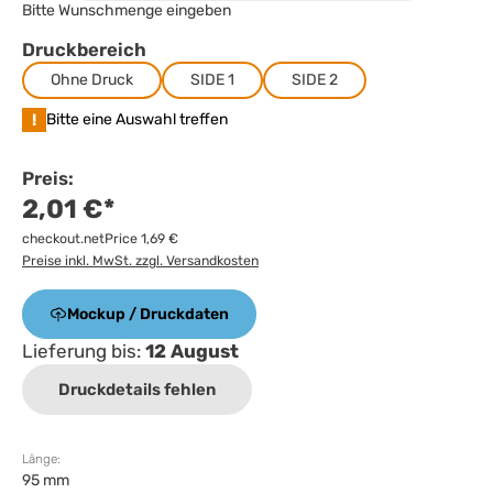
Bitte Wunschmenge eingeben
Druckbereich
Ohne Druck
SIDE 1
SIDE 2
!
Bitte eine Auswahl treffen
Preis:
2,01 €*
checkout.netPrice 1,69 €
Preise inkl. MwSt. zzgl. Versandkosten
Mockup / Druckdaten
Lieferung bis:
12 August
Druckdetails fehlen
Länge:
95 mm