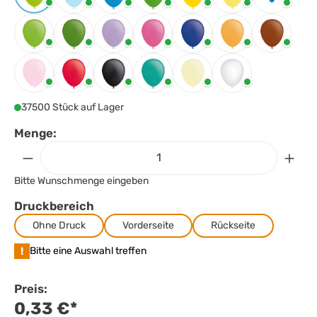
Apfelgrün
Babyblau
Blau
Bright-Green
Bright-Yellow
Gelb
Gemischt
Grün
Leaf-Green
Lila
Magenta
Nachtblau
Orange
Pflaume
Rosa
Rot
Schwarz
Türkis
Vanille
Weiss
37500 Stück auf Lager
Menge:
Bitte Wunschmenge eingeben
Druckbereich
Ohne Druck
Vorderseite
Rückseite
!
Bitte eine Auswahl treffen
Preis:
0,33 €*