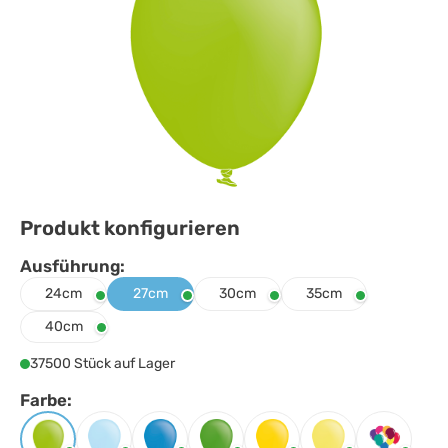
Produkt konfigurieren
Ausführung:
Ausführung
auswählen
24cm
27cm
30cm
35cm
40cm
37500 Stück auf Lager
Farbe:
Farbe
auswählen