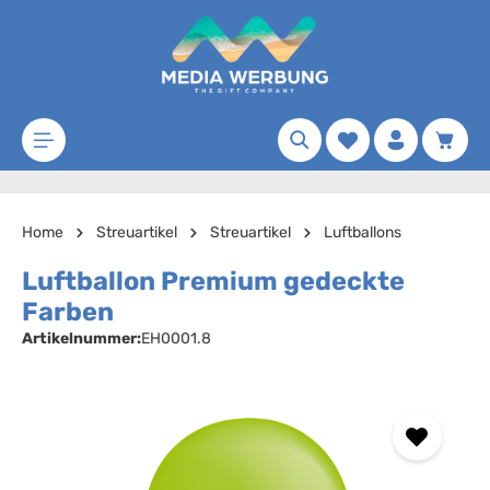
Zum Hauptinhalt springen
Merkzettel
Waren
Home
Streuartikel
Streuartikel
Luftballons
Luftballon Premium gedeckte
Farben
Artikelnummer:
EH0001.8
Bildergalerie überspringen