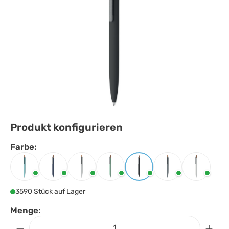
Produkt konfigurieren
Farbe:
Farbe
auswählen
Babyblau
Blau
Mattsilber
Mintgrün
Schwarz
Steingrau
Weiss
3590 Stück auf Lager
Menge: