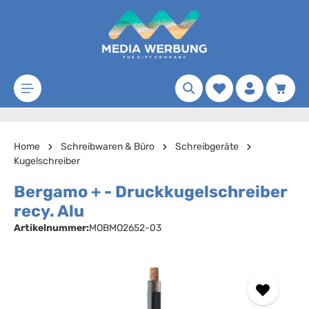
Zum Hauptinhalt springen
Merkzettel
Waren
Home
Schreibwaren & Büro
Schreibgeräte
Kugelschreiber
Bergamo + - Druckkugelschreiber
recy. Alu
Artikelnummer:
MOBMO2652-03
Bildergalerie überspringen