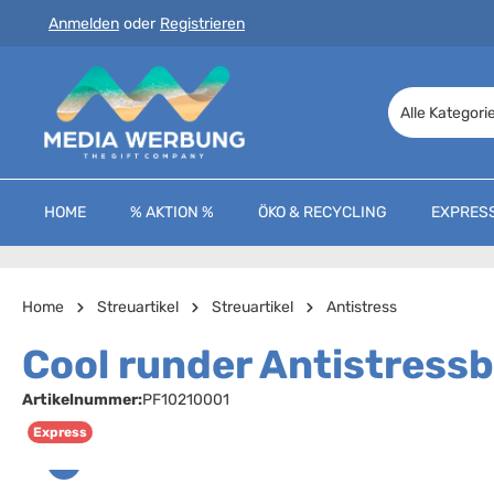
Anmelden
oder
Registrieren
 Hauptinhalt springen
Zur Suche springen
Zur Hauptnavigation springen
Alle Kategori
HOME
% AKTION %
ÖKO & RECYCLING
EXPRES
Home
Streuartikel
Streuartikel
Antistress
Cool runder Antistressb
Artikelnummer:
PF10210001
Express
Bildergalerie überspringen