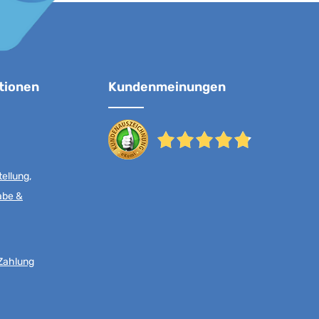
tionen
Kundenmeinungen
ellung,
abe &
Zahlung