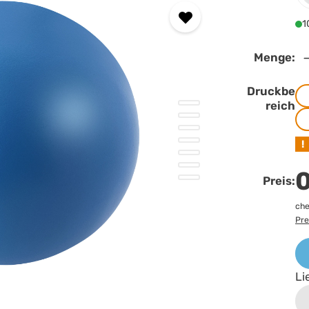
1
Menge:
Druckbe
reich
!
0
Preis:
che
Pre
Li