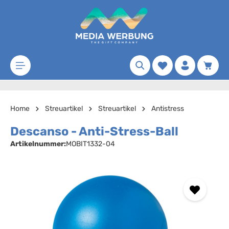
Zum Hauptinhalt springen
Merkzettel
Waren
Home
Streuartikel
Streuartikel
Antistress
Descanso - Anti-Stress-Ball
Artikelnummer:
MOBIT1332-04
Bildergalerie überspringen