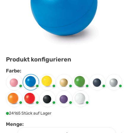
Produkt konfigurieren
Farbe:
Farbe
auswählen
Babyrosa
Blau
Gelb
Golden
Grün
Marineblau
Mattsilber
Orange
Rot
Schwarz
Violett
Weiss
24165 Stück auf Lager
Menge: