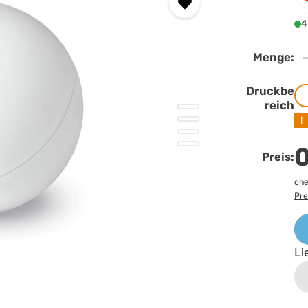
4
Menge:
Druckbe
reich
!
0
Preis:
che
Pre
Li