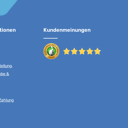
tionen
Kundenmeinungen
ellung,
abe &
Zahlung