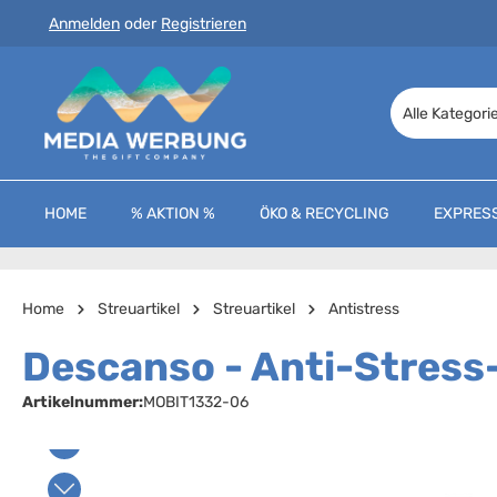
Anmelden
oder
Registrieren
 Hauptinhalt springen
Zur Suche springen
Zur Hauptnavigation springen
Alle Kategori
HOME
% AKTION %
ÖKO & RECYCLING
EXPRES
Home
Streuartikel
Streuartikel
Antistress
Descanso - Anti-Stress-
Artikelnummer:
MOBIT1332-06
Bildergalerie überspringen