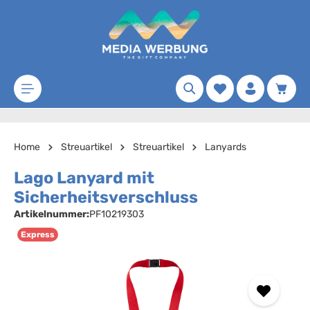
Zum Hauptinhalt springen
Merkzettel
Waren
Home
Streuartikel
Streuartikel
Lanyards
Lago Lanyard mit
Sicherheitsverschluss
Artikelnummer:
PF10219303
Express
Bildergalerie überspringen