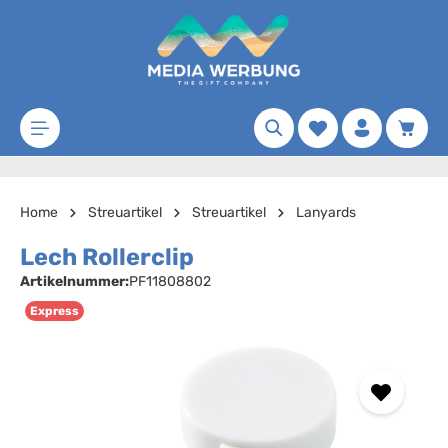
Zum Hauptinhalt springen
Merkzettel
Waren
Home
Streuartikel
Streuartikel
Lanyards
Lech Rollerclip
Artikelnummer:
PF11808802
Express
Bildergalerie überspringen