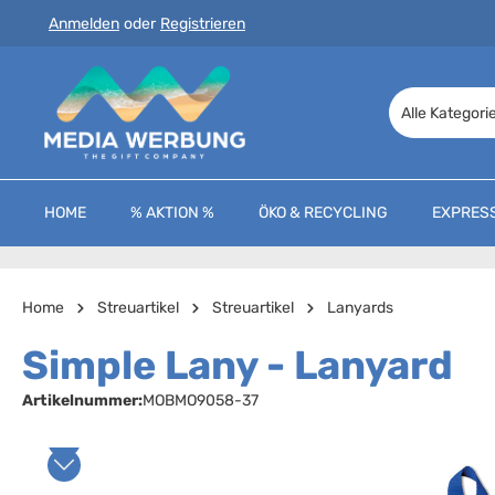
Anmelden
oder
Registrieren
 Hauptinhalt springen
Zur Suche springen
Zur Hauptnavigation springen
Alle Kategori
HOME
% AKTION %
ÖKO & RECYCLING
EXPRES
Home
Streuartikel
Streuartikel
Lanyards
Simple Lany - Lanyard
Artikelnummer:
MOBMO9058-37
Bildergalerie überspringen