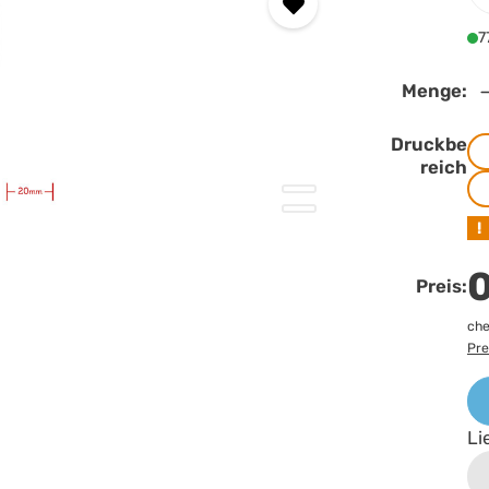
7
Menge:
Druckbe
reich
!
0
Preis:
che
Pre
Li