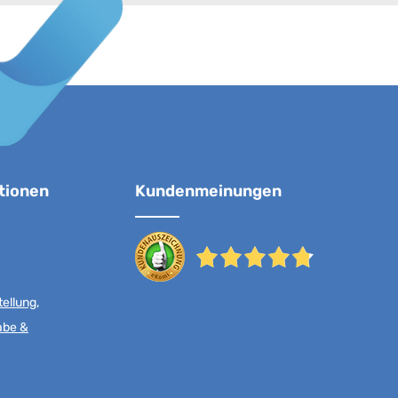
tionen
Kundenmeinungen
ellung,
abe &