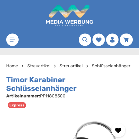
Zum Hauptinhalt springen
Merkzettel
Waren
Home
Streuartikel
Streuartikel
Schlüsselanhänger
Timor Karabiner
Schlüsselanhänger
Artikelnummer:
PF11808500
Express
Bildergalerie überspringen