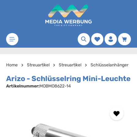
Zum Hauptinhalt springen
Merkzettel
Waren
Home
Streuartikel
Streuartikel
Schlüsselanhänger
Arizo - Schlüsselring Mini-Leuchte
Artikelnummer:
MOBMO8622-14
Bildergalerie überspringen