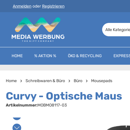
Anmelden
oder
Registrieren
 Hauptinhalt springen
Zur Suche springen
Zur Hauptnavigation springen
Alle Kategori
HOME
% AKTION %
ÖKO & RECYCLING
EXPRES
Home
Schreibwaren & Büro
Büro
Mousepads
Curvy - Optische Maus
Artikelnummer:
MOBMO8117-03
Bildergalerie überspringen