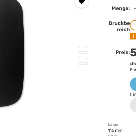
Menge:
Druckbe
reich
!
5
Preis:
che
Pre
Li
Länge:
115 mm