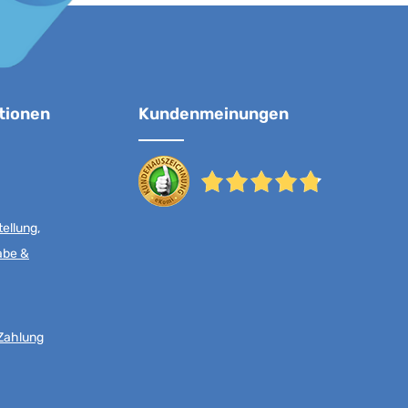
tionen
Kundenmeinungen
ellung,
abe &
Zahlung