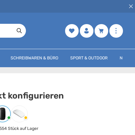
Merkzettel
Warenkorb enth
SCHREIBWAREN & BÜRO
SPORT & OUTDOOR
NOCH M
t konfigurieren
arbe
auswählen
Schwarz
Weiss
554 Stück auf Lager