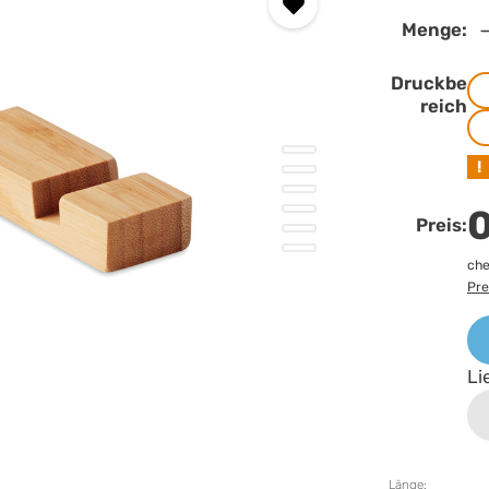
Menge:
Druckbe
reich
!
0
Preis:
che
Pre
Li
Länge: