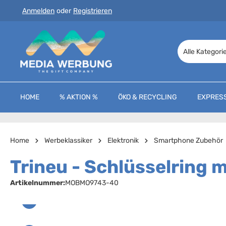
Anmelden
oder
Registrieren
 Hauptinhalt springen
Zur Suche springen
Zur Hauptnavigation springen
Alle Kategori
HOME
% AKTION %
ÖKO & RECYCLING
EXPRES
Home
Werbeklassiker
Elektronik
Smartphone Zubehör
Trineu - Schlüsselring m
Artikelnummer:
MOBMO9743-40
Bildergalerie überspringen