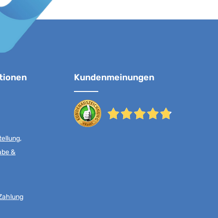
tionen
Kundenmeinungen
ellung,
abe &
Zahlung