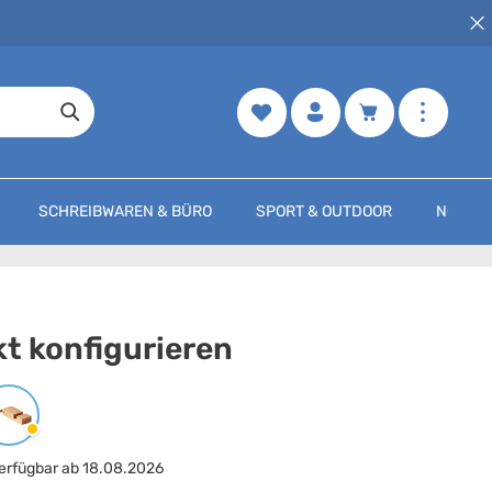
Merkzettel
Warenkorb enth
SCHREIBWAREN & BÜRO
SPORT & OUTDOOR
NOCH M
t konfigurieren
arbe
auswählen
Holz
erfügbar ab 18.08.2026