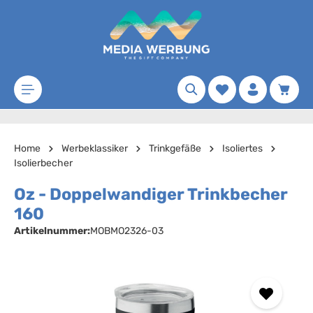
Zum Hauptinhalt springen
Merkzettel
Waren
Home
Werbeklassiker
Trinkgefäße
Isoliertes
Isolierbecher
Oz - Doppelwandiger Trinkbecher
160
Artikelnummer:
MOBMO2326-03
Bildergalerie überspringen