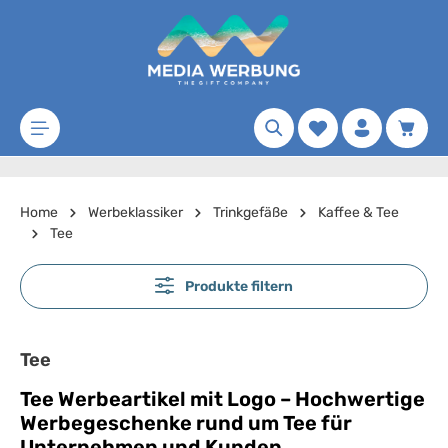
Zum Hauptinhalt springen
Merkzettel
Waren
Home
Werbeklassiker
Trinkgefäße
Kaffee & Tee
Tee
Produkte filtern
Tee
Tee Werbeartikel mit Logo – Hochwertige
Werbegeschenke rund um Tee für
Unternehmen und Kunden