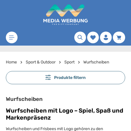
Zum Hauptinhalt springen
Merkzettel
Waren
Home
Sport & Outdoor
Sport
Wurfscheiben
Produkte filtern
Wurfscheiben
Wurfscheiben mit Logo – Spiel, Spaß und
Markenpräsenz
Wurfscheiben und Frisbees mit Logo gehören zu den