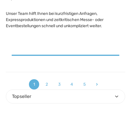
Unser Team hilft Ihnen bei kurzfristigen Anfragen,
Expressproduktionen und zeitkritischen Messe- oder
Eventbestellungen schnell und unkompliziert weiter.
1
2
3
4
5
Seite
Seite
Seite
Seite
Seite