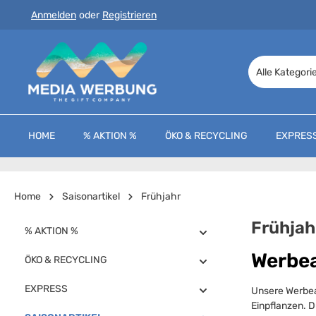
Anmelden
oder
Registrieren
 Hauptinhalt springen
Zur Suche springen
Zur Hauptnavigation springen
Alle Kategori
HOME
% AKTION %
ÖKO & RECYCLING
EXPRES
Home
Saisonartikel
Frühjahr
Frühjah
% AKTION %
Werbea
ÖKO & RECYCLING
EXPRESS
Unsere Werbea
Einpflanzen. D