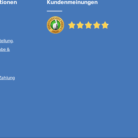
tionen
Kundenmeinungen
ellung,
abe &
Zahlung