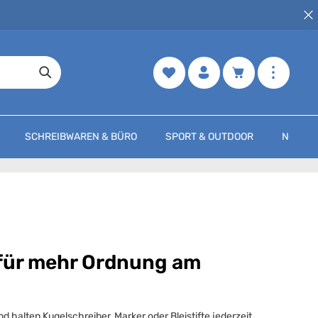
Merkzettel
Warenkorb enth
SCHREIBWAREN & BÜRO
SPORT & OUTDOOR
NOCH M
 für mehr Ordnung am
 halten Kugelschreiber, Marker oder Bleistifte jederzeit