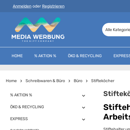
Anmelden
oder
Registrieren
 Hauptinhalt springen
Zur Suche springen
Zur Hauptnavigation springen
Alle Kategori
HOME
% AKTION %
ÖKO & RECYCLING
EXPRES
Home
Schreibwaren & Büro
Büro
Stifteköcher
Stiftek
% AKTION %
Stifte
ÖKO & RECYCLING
Arbeit
EXPRESS
Stiftehalter u