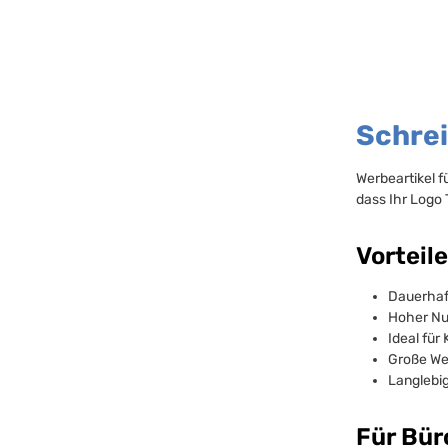
Schrei
Werbeartikel f
dass Ihr Logo
Vorteil
Dauerhaf
Hoher Nu
Ideal für
Große Wer
Langlebig
Für Bür