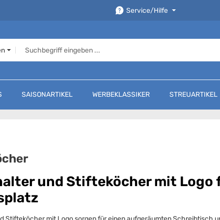
Service/Hilfe
en
S
SAISONARTIKEL
WERBEKLASSIKER
STREUARTIKEL
öcher
halter und Stifteköcher mit Logo
splatz
nd Stifteköcher mit Logo sorgen für einen aufgeräumten Schreibtisch und