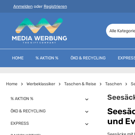
Anmelden
oder
Registrieren
 Hauptinhalt springen
Zur Suche springen
Zur Hauptnavigation springen
Alle Kategori
HOME
% AKTION %
ÖKO & RECYCLING
EXPRES
Home
Werbeklassiker
Taschen & Reise
Taschen
S
Seesäc
% AKTION %
Seesäc
ÖKO & RECYCLING
und E
EXPRESS
Seesäcke mit L