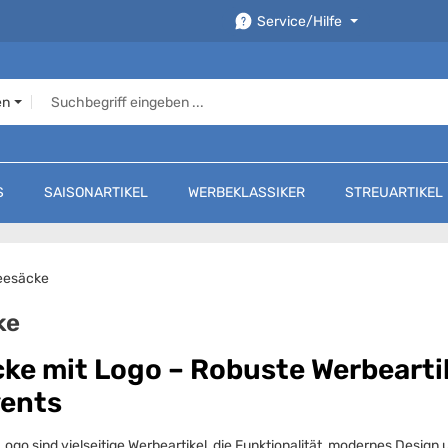
Service/Hilfe
en
S
SAISONARTIKEL
WERBEKLASSIKER
STREUARTIKEL
eesäcke
ke
ke mit Logo – Robuste Werbeartike
vents
ogo sind vielseitige Werbeartikel, die Funktionalität, modernes Desig