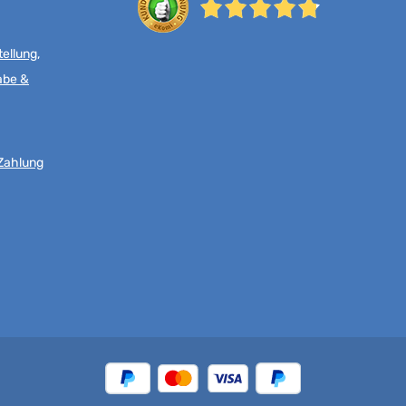
ellung,
abe &
Zahlung