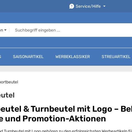
Service/Hilfe
en
S
SAISONARTIKEL
WERBEKLASSIKER
STREUARTIKEL
ortbeutel
utel
eutel & Turnbeutel mit Logo – Bel
e und Promotion-Aktionen
d Turnbeutel mit Logo gehören zu den erfolgreichsten Werbeartikeln f