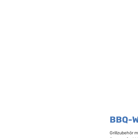
BBQ-We
Grillzubehör m