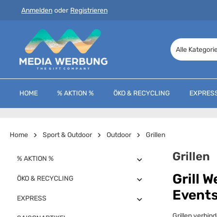
Anmelden
oder
Registrieren
 Hauptinhalt springen
Zur Suche springen
Zur Hauptnavigation springen
Alle Kategori
HOME
% AKTION %
ÖKO & RECYCLING
EXPRES
Home
Sport & Outdoor
Outdoor
Grillen
Grillen
% AKTION %
Grill 
ÖKO & RECYCLING
Event
EXPRESS
Grillen verbi