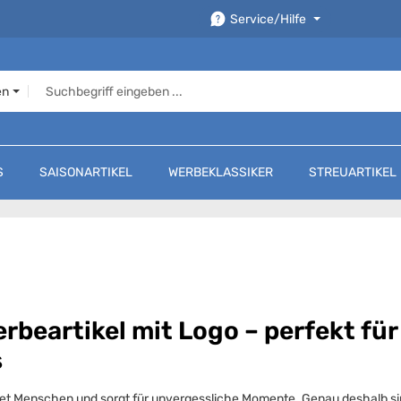
Service/Hilfe
en
S
SAISONARTIKEL
WERBEKLASSIKER
STREUARTIKEL
Werbeartikel mit Logo – perfekt f
s
ndet Menschen und sorgt für unvergessliche Momente. Genau deshalb sin