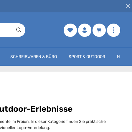
Merkzettel
Warenkorb enth
SCHREIBWAREN & BÜRO
SPORT & OUTDOOR
NOCH M
Outdoor-Erlebnisse
nte im Freien. In dieser Kategorie finden Sie praktische
ividueller Logo-Veredelung.