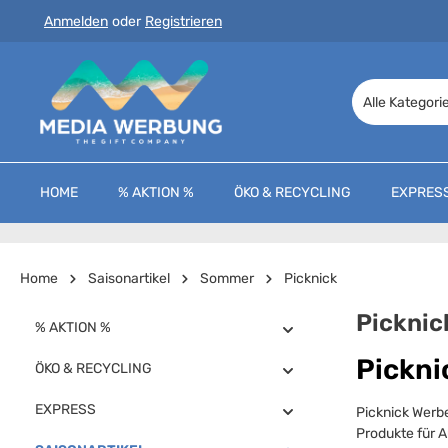
Anmelden
oder
Registrieren
 Hauptinhalt springen
Zur Suche springen
Zur Hauptnavigation springen
Alle Kategori
HOME
% AKTION %
ÖKO & RECYCLING
EXPRES
Home
Saisonartikel
Sommer
Picknick
Picknic
% AKTION %
Pickni
ÖKO & RECYCLING
EXPRESS
Picknick Werbe
Produkte für A