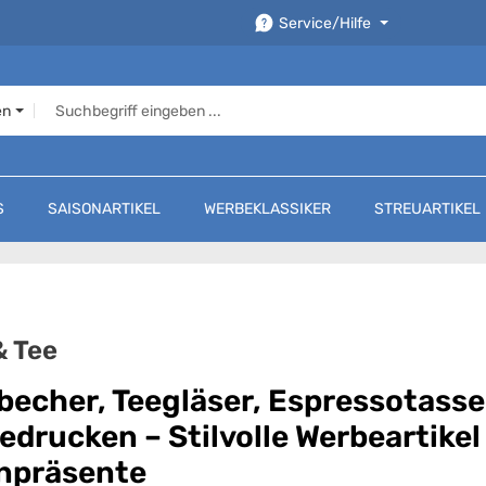
Service/Hilfe
en
S
SAISONARTIKEL
WERBEKLASSIKER
STREUARTIKEL
& Tee
becher, Teegläser, Espressotass
edrucken – Stilvolle Werbeartike
npräsente