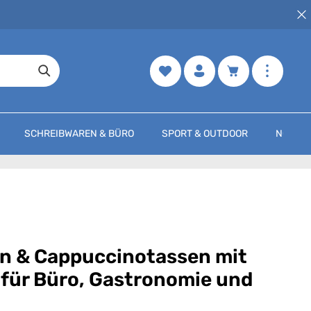
Merkzettel
Warenkorb enth
SCHREIBWAREN & BÜRO
SPORT & OUTDOOR
NOCH M
en & Cappuccinotassen mit
l für Büro, Gastronomie und