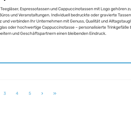
 Teegläser, Espressotassen und Cappuccinotassen mit Logo gehören zu 
üros und Veranstaltungen. Individuell bedruckte oder gravierte Tassen
und verbinden Ihr Unternehmen mit Genuss, Qualität und Alltagstaugli
las oder hochwertige Cappuccinotasse – personalisierte Trinkgefäße b
beitern und Geschäftspartnern einen bleibenden Eindruck.
3
4
5
e
Seite
Seite
Seite