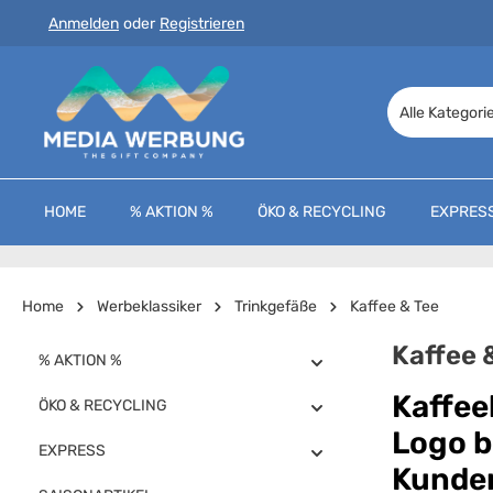
Anmelden
oder
Registrieren
 Hauptinhalt springen
Zur Suche springen
Zur Hauptnavigation springen
Alle Kategori
HOME
% AKTION %
ÖKO & RECYCLING
EXPRES
Home
Werbeklassiker
Trinkgefäße
Kaffee & Tee
Kaffee 
% AKTION %
Kaffee
ÖKO & RECYCLING
Logo b
EXPRESS
Kunde