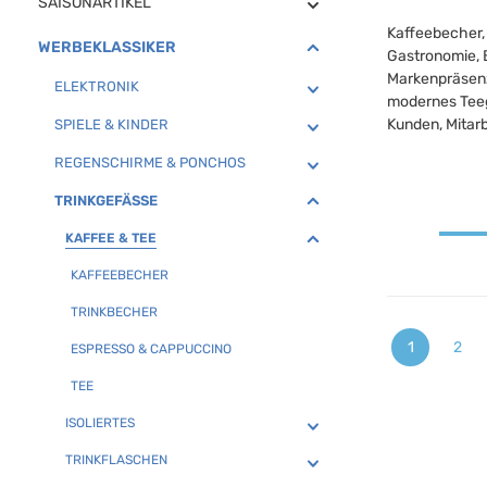
SAISONARTIKEL
Kaffeebecher,
WERBEKLASSIKER
Gastronomie, B
Markenpräsenz 
ELEKTRONIK
modernes Teeg
Kunden, Mitar
SPIELE & KINDER
REGENSCHIRME & PONCHOS
TRINKGEFÄSSE
KAFFEE & TEE
KAFFEEBECHER
TRINKBECHER
1
2
ESPRESSO & CAPPUCCINO
Seite
Seit
TEE
ISOLIERTES
TRINKFLASCHEN