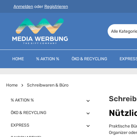
Anmelden
oder
Registrieren
 Hauptinhalt springen
Zur Suche springen
Zur Hauptnavigation springen
Alle Kategori
HOME
% AKTION %
ÖKO & RECYCLING
EXPRES
Home
Schreibwaren & Büro
Schreib
% AKTION %
Nützli
ÖKO & RECYCLING
EXPRESS
Praktische Bür
Organizer oder