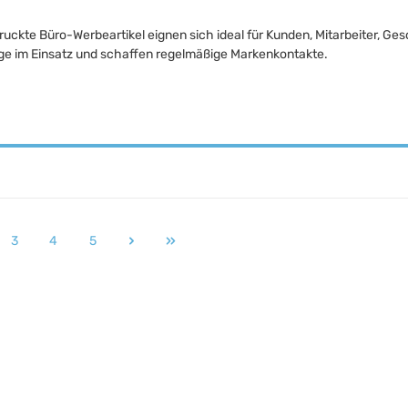
druckte Büro-Werbeartikel eignen sich ideal für Kunden, Mitarbeiter,
nge im Einsatz und schaffen regelmäßige Markenkontakte.
3
4
5
e
Seite
Seite
Seite