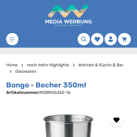
Zum Hauptinhalt springen
Merkzettel
Waren
Home
noch mehr Highlights
Wohnen & Küche & Bar
Glaswaren
Bongo - Becher 350ml
Artikelnummer:
MOBMO6362-16
Bildergalerie überspringen