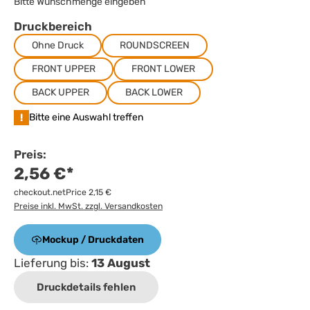
Bitte Wunschmenge eingeben
Druckbereich
Ohne Druck
ROUNDSCREEN
FRONT UPPER
FRONT LOWER
BACK UPPER
BACK LOWER
!
Bitte eine Auswahl treffen
Preis:
2,56 €*
checkout.netPrice 2,15 €
Preise inkl. MwSt. zzgl. Versandkosten
Mockup / Druckdaten
Lieferung bis:
13 August
Druckdetails fehlen