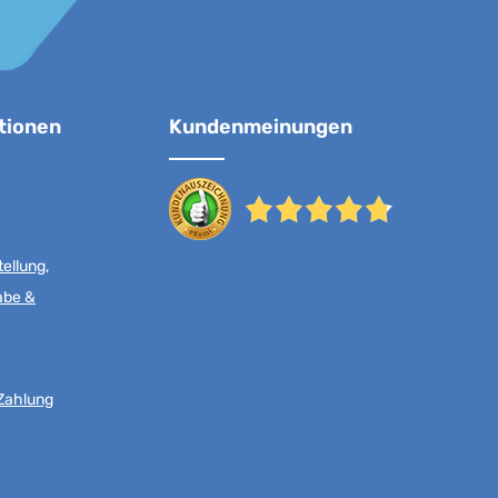
tionen
Kundenmeinungen
ellung,
abe &
Zahlung