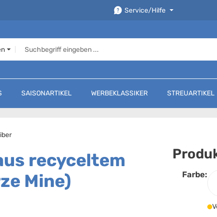
Service/Hilfe
en
S
SAISONARTIKEL
WERBEKLASSIKER
STREUARTIKEL
iber
Produk
aus recyceltem
Farbe:
ze Mine)
F
V