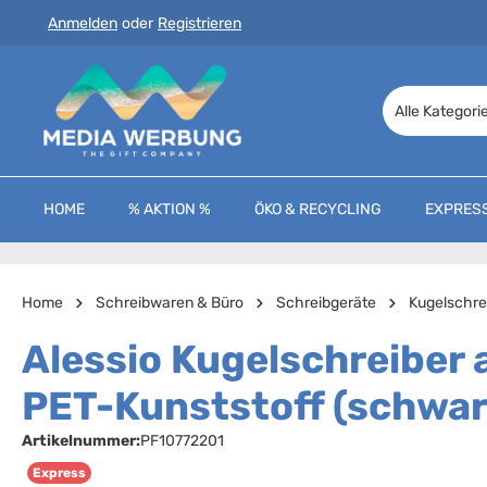
Anmelden
oder
Registrieren
 Hauptinhalt springen
Zur Suche springen
Zur Hauptnavigation springen
Alle Kategori
HOME
% AKTION %
ÖKO & RECYCLING
EXPRES
Home
Schreibwaren & Büro
Schreibgeräte
Kugelschre
Alessio Kugelschreiber 
PET-Kunststoff (schwar
Artikelnummer:
PF10772201
Express