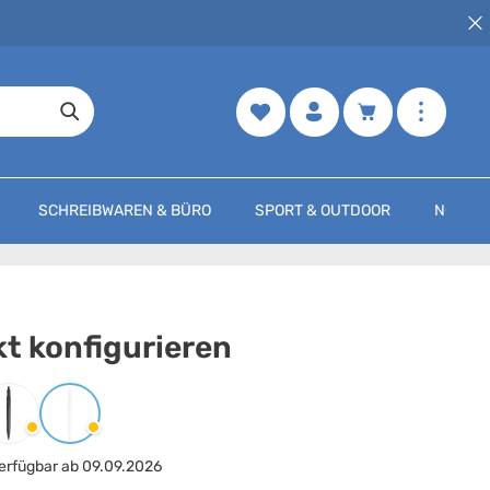
Merkzettel
Warenkorb enth
SCHREIBWAREN & BÜRO
SPORT & OUTDOOR
NOCH M
t konfigurieren
arbe
auswählen
Schwarz
Weiss
erfügbar ab 09.09.2026