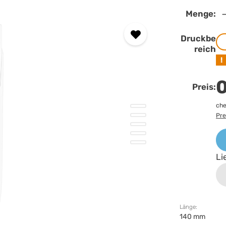
Menge:
Druckbe
reich
!
0
Preis:
che
Pre
Li
Länge:
140 mm