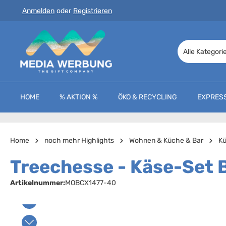
Anmelden
oder
Registrieren
 Hauptinhalt springen
Zur Suche springen
Zur Hauptnavigation springen
Alle Kategori
HOME
% AKTION %
ÖKO & RECYCLING
EXPRES
Home
noch mehr Highlights
Wohnen & Küche & Bar
Kü
Treechesse - Käse-Set
Artikelnummer:
MOBCX1477-40
Bildergalerie überspringen