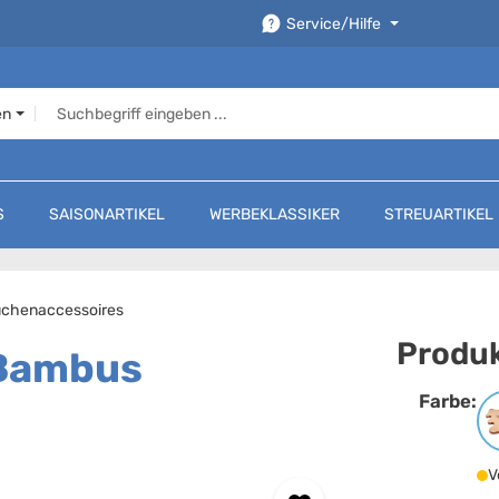
Service/Hilfe
en
S
SAISONARTIKEL
WERBEKLASSIKER
STREUARTIKEL
chenaccessoires
Produk
 Bambus
Farbe:
F
V