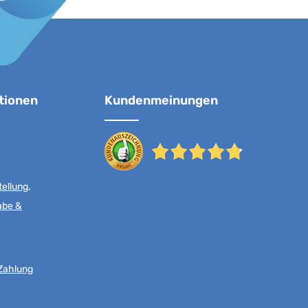
tionen
Kundenmeinungen
ellung,
abe &
Zahlung