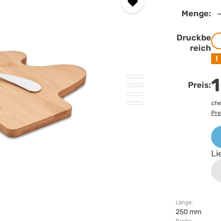
Menge:
Druckbe
reich
!
1
Preis:
che
Pre
Li
Länge:
250 mm