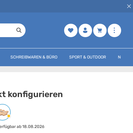
Merkzettel
Warenkorb enth
SCHREIBWAREN & BÜRO
SPORT & OUTDOOR
NOCH M
t konfigurieren
arbe
auswählen
Holz
erfügbar ab 18.08.2026