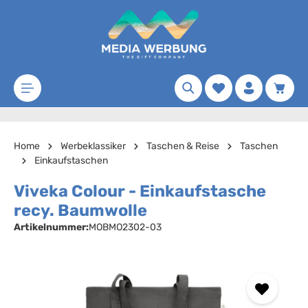
Zum Hauptinhalt springen
Merkzettel
Waren
Home
Werbeklassiker
Taschen & Reise
Taschen
Einkaufstaschen
Viveka Colour - Einkaufstasche
recy. Baumwolle
Artikelnummer:
MOBMO2302-03
Bildergalerie überspringen