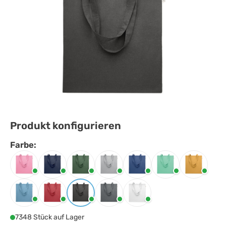
Produkt konfigurieren
Farbe:
Farbe
auswählen
Babyrosa
Blau
Dunkelgrün
Grau
Königsblau
Mintgrün
Ochre
Petrol
Rot
Schwarz
Steingrau
Weiss
7348 Stück auf Lager