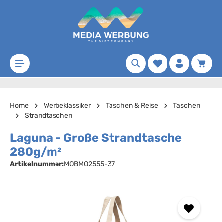
Zum Hauptinhalt springen
Merkzettel
Waren
Home
Werbeklassiker
Taschen & Reise
Taschen
Strandtaschen
Laguna - Große Strandtasche
280g/m²
Artikelnummer:
MOBMO2555-37
Bildergalerie überspringen