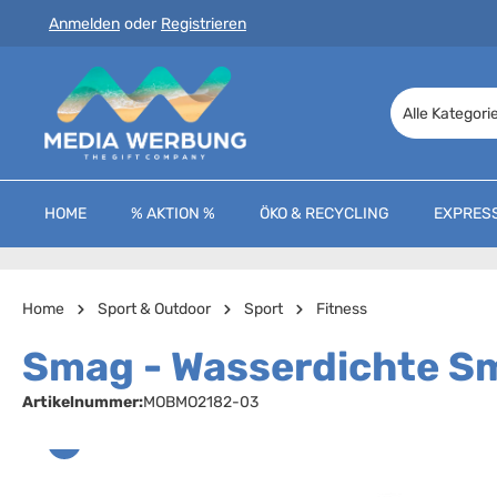
Anmelden
oder
Registrieren
 Hauptinhalt springen
Zur Suche springen
Zur Hauptnavigation springen
Alle Kategori
HOME
% AKTION %
ÖKO & RECYCLING
EXPRES
Home
Sport & Outdoor
Sport
Fitness
Smag - Wasserdichte S
Artikelnummer:
MOBMO2182-03
Bildergalerie überspringen