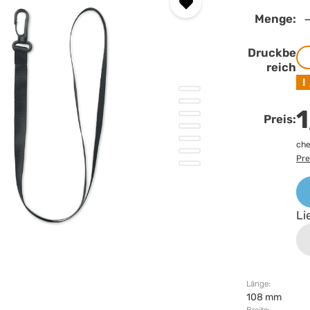
Menge:
Druckbe
reich
!
1
Preis:
che
Pre
Li
Länge:
108 mm