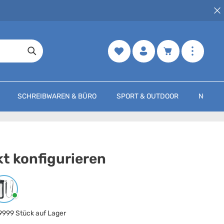
Merkzettel
Warenkorb enth
SCHREIBWAREN & BÜRO
SPORT & OUTDOOR
NOCH M
t konfigurieren
arbe
auswählen
Schwarz
9999 Stück auf Lager