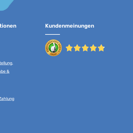
tionen
Kundenmeinungen
ellung,
abe &
Zahlung