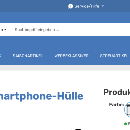
Service/Hilfe
en
S
SAISONARTIKEL
WERBEKLASSIKER
STREUARTIKEL
Produk
martphone-Hülle
Farbe:
F
1