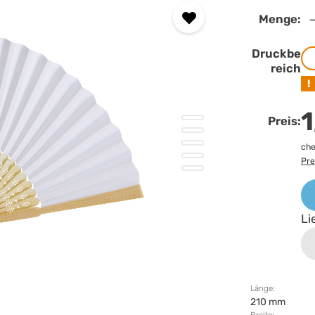
Menge:
Druckbe
reich
!
1
Preis:
che
Pre
Li
Länge:
210 mm