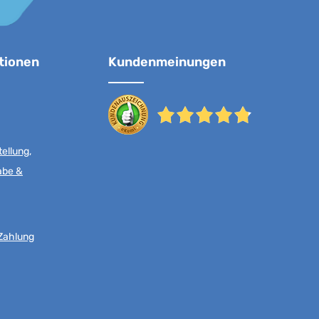
tionen
Kundenmeinungen
ellung,
abe &
Zahlung