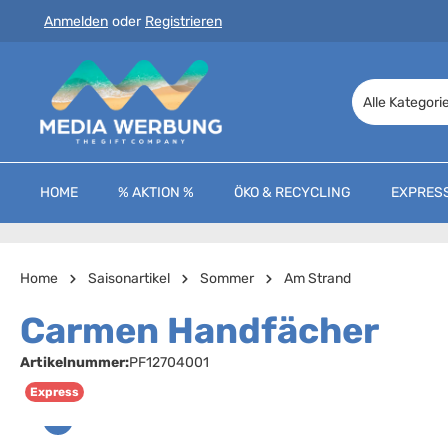
Anmelden
oder
Registrieren
 Hauptinhalt springen
Zur Suche springen
Zur Hauptnavigation springen
Alle Kategori
HOME
% AKTION %
ÖKO & RECYCLING
EXPRES
Home
Saisonartikel
Sommer
Am Strand
Carmen Handfächer
Artikelnummer:
PF12704001
Express
Bildergalerie überspringen