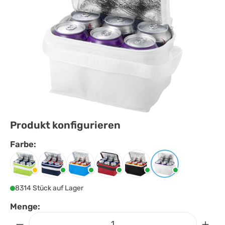
Produkt konfigurieren
Farbe:
Farbe
auswählen
Limone
Navy
Processblau
Rot
Schwarz
Weiss
8314 Stück auf Lager
Menge: