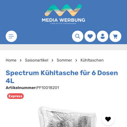
Zum Hauptinhalt springen
Merkzettel
Waren
Home
Saisonartikel
Sommer
Kühltaschen
Spectrum Kühltasche für 6 Dosen
4L
Artikelnummer:
PF10018201
Express
Bildergalerie überspringen