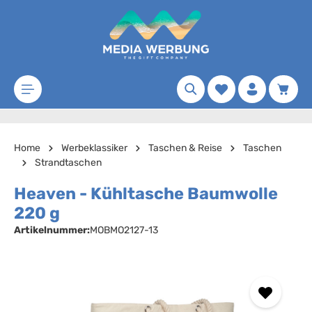
Zum Hauptinhalt springen
Merkzettel
Waren
Home
Werbeklassiker
Taschen & Reise
Taschen
Strandtaschen
Heaven - Kühltasche Baumwolle
220 g
Artikelnummer:
MOBMO2127-13
Bildergalerie überspringen