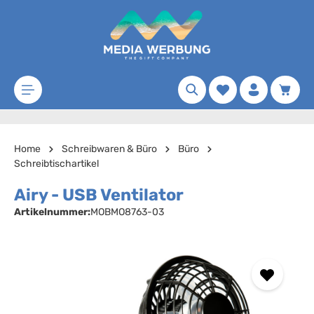
Zum Hauptinhalt springen
Merkzettel
Waren
Home
Schreibwaren & Büro
Büro
Schreibtischartikel
Airy - USB Ventilator
Artikelnummer:
MOBMO8763-03
Bildergalerie überspringen