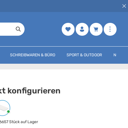
Merkzettel
Warenkorb enth
SCHREIBWAREN & BÜRO
SPORT & OUTDOOR
NOCH M
t konfigurieren
arbe
auswählen
Weiss
6657 Stück auf Lager