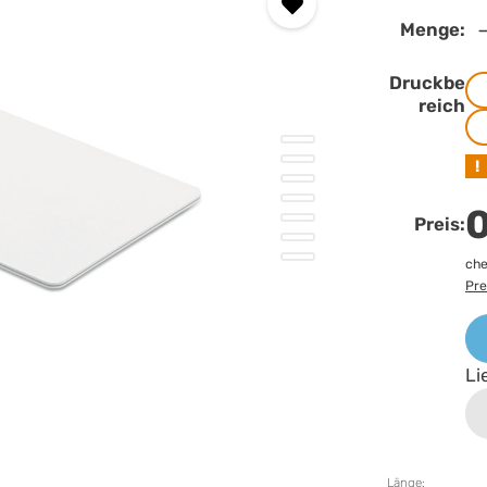
Menge:
Druckbe
reich
!
0
Preis:
che
Pre
Li
Länge: