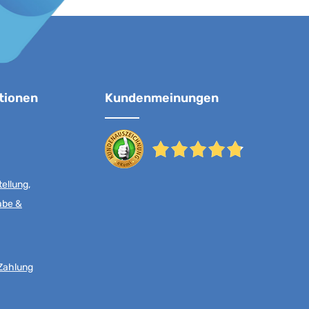
tionen
Kundenmeinungen
ellung,
abe &
Zahlung