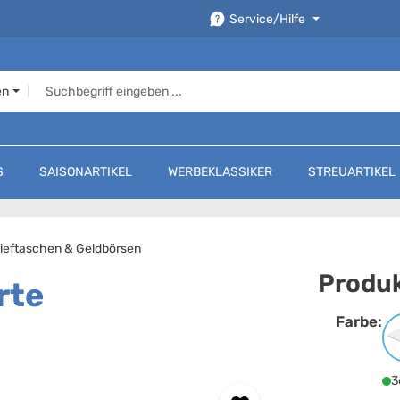
Service/Hilfe
en
S
SAISONARTIKEL
WERBEKLASSIKER
STREUARTIKEL
ieftaschen & Geldbörsen
Produk
rte
Farbe:
F
3