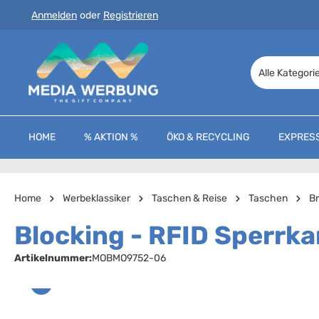
Anmelden
oder
Registrieren
 Hauptinhalt springen
Zur Suche springen
Zur Hauptnavigation springen
Alle Kategori
HOME
% AKTION %
ÖKO & RECYCLING
EXPRES
Home
Werbeklassiker
Taschen & Reise
Taschen
Br
Blocking - RFID Sperrka
Artikelnummer:
MOBMO9752-06
Bildergalerie überspringen