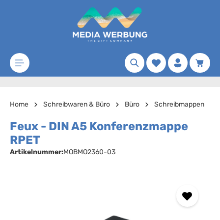
Zum Hauptinhalt springen
Merkzettel
Waren
Home
Schreibwaren & Büro
Büro
Schreibmappen
Feux - DIN A5 Konferenzmappe
RPET
Artikelnummer:
MOBMO2360-03
Bildergalerie überspringen