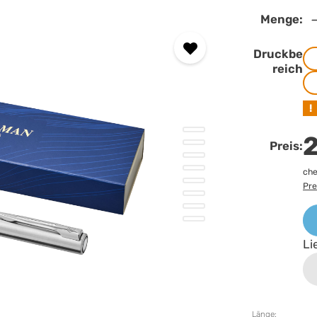
Menge:
Druckbe
reich
!
2
Preis:
che
Pre
Li
Länge: