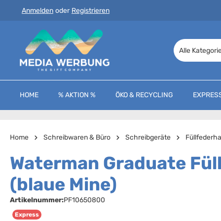
Anmelden
oder
Registrieren
 Hauptinhalt springen
Zur Suche springen
Zur Hauptnavigation springen
Alle Kategori
HOME
% AKTION %
ÖKO & RECYCLING
EXPRES
Home
Schreibwaren & Büro
Schreibgeräte
Füllfederha
Waterman Graduate Füll
(blaue Mine)
Artikelnummer:
PF10650800
Express