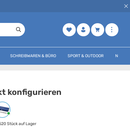
Merkzettel
Warenkorb enth
SCHREIBWAREN & BÜRO
SPORT & OUTDOOR
NOCH M
t konfigurieren
arbe
auswählen
Chrom
520 Stück auf Lager