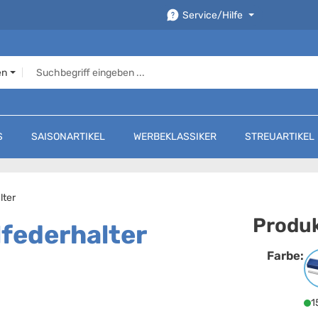
Service/Hilfe
en
S
SAISONARTIKEL
WERBEKLASSIKER
STREUARTIKEL
lter
Produk
federhalter
Farbe:
F
1