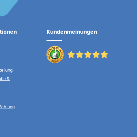
tionen
Kundenmeinungen
ellung,
abe &
Zahlung