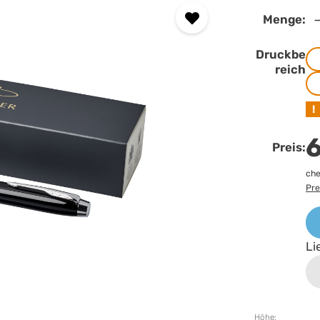
Menge:
Druckbe
reich
!
6
Preis:
che
Pre
Li
Höhe: