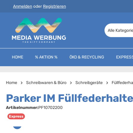
Anmelden
oder
Registrieren
 Hauptinhalt springen
Zur Suche springen
Zur Hauptnavigation springen
Alle Kategori
HOME
% AKTION %
ÖKO & RECYCLING
EXPRES
Home
Schreibwaren & Büro
Schreibgeräte
Füllfederha
Parker IM Füllfederhalte
Artikelnummer:
PF10702200
Express
Bildergalerie überspringen