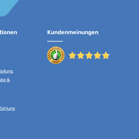
tionen
Kundenmeinungen
ellung,
abe &
Zahlung