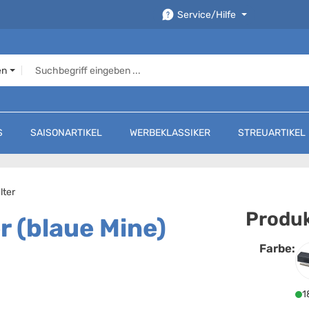
Service/Hilfe
en
S
SAISONARTIKEL
WERBEKLASSIKER
STREUARTIKEL
lter
Produk
r (blaue Mine)
Farbe:
F
1