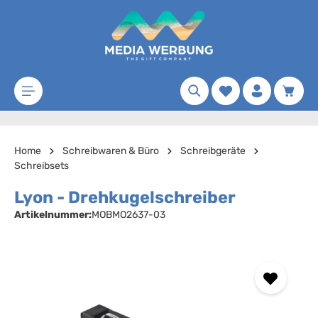
Zum Hauptinhalt springen
Merkzettel
Waren
Home
Schreibwaren & Büro
Schreibgeräte
Schreibsets
Lyon - Drehkugelschreiber
Artikelnummer:
MOBMO2637-03
Bildergalerie überspringen