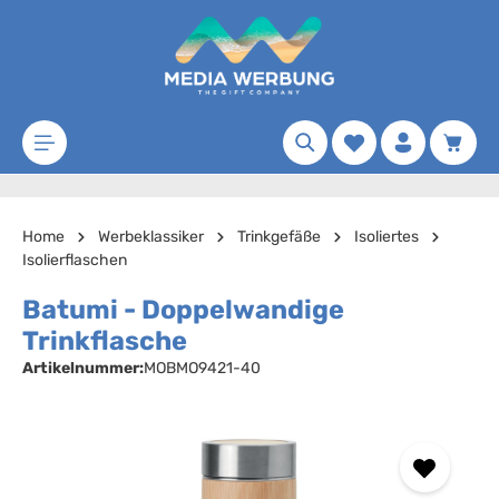
Zum Hauptinhalt springen
Merkzettel
Waren
Home
Werbeklassiker
Trinkgefäße
Isoliertes
Isolierflaschen
Batumi - Doppelwandige
Trinkflasche
Artikelnummer:
MOBMO9421-40
Bildergalerie überspringen