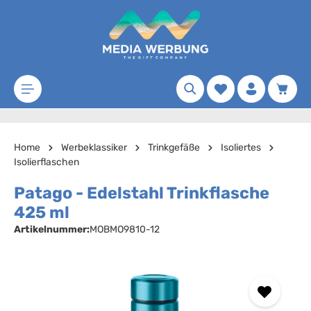
Zum Hauptinhalt springen
Merkzettel
Waren
Home
Werbeklassiker
Trinkgefäße
Isoliertes
Isolierflaschen
Patago - Edelstahl Trinkflasche
425 ml
Artikelnummer:
MOBMO9810-12
Bildergalerie überspringen