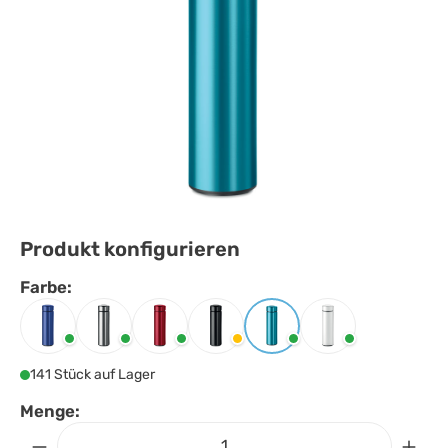
Produkt konfigurieren
Farbe:
Farbe
auswählen
Blau
Mattsilber
Rot
Schwarz
Türkis
Weiss
141 Stück auf Lager
Menge: