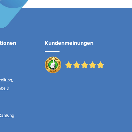
tionen
Kundenmeinungen
ellung,
abe &
Zahlung