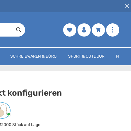
Merkzettel
Warenkorb enth
SCHREIBWAREN & BÜRO
SPORT & OUTDOOR
NOCH M
t konfigurieren
arbe
auswählen
Holz
32000 Stück auf Lager