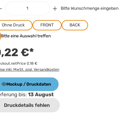
Bitte Wunschmenge eingeben
Ohne Druck
FRONT
BACK
Bitte eine Auswahl treffen
,22 €*
ckout.netPrice 0,18 €
ise inkl. MwSt. zzgl. Versandkosten
Mockup / Druckdaten
eferung bis:
13 August
Druckdetails fehlen