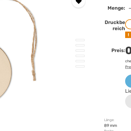
Menge:
Druckbe
reich
!
0
Preis:
che
Pre
Li
Länge:
89 mm