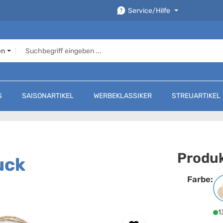
Service/Hilfe
en
S
SAISONARTIKEL
WERBEKLASSIKER
STREUARTIKEL
Produk
uck
Farbe:
F
1