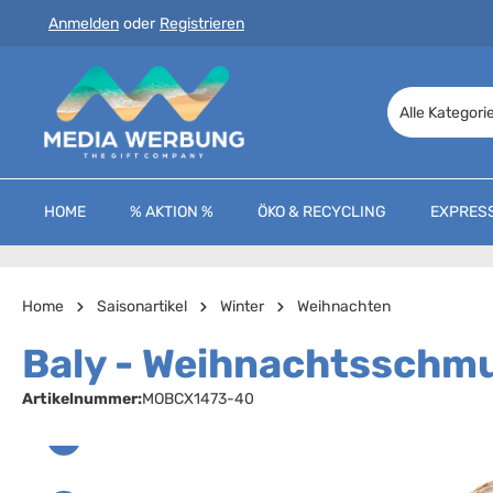
Anmelden
oder
Registrieren
 Hauptinhalt springen
Zur Suche springen
Zur Hauptnavigation springen
Alle Kategori
HOME
% AKTION %
ÖKO & RECYCLING
EXPRES
Home
Saisonartikel
Winter
Weihnachten
Baly - Weihnachtsschm
Artikelnummer:
MOBCX1473-40
Bildergalerie überspringen