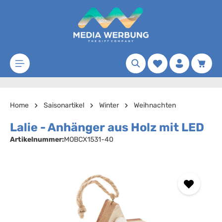
Zum Hauptinhalt springen
Merkzettel
Waren
Home
Saisonartikel
Winter
Weihnachten
Lalie - Anhänger aus Holz mit LED
Artikelnummer:
MOBCX1531-40
Bildergalerie überspringen