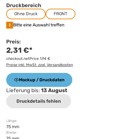
Druckbereich
Ohne Druck
FRONT
!
Bitte eine Auswahl treffen
Preis:
2,31 €*
checkout.netPrice 1,94 €
Preise inkl. MwSt. zzgl. Versandkosten
Mockup / Druckdaten
Lieferung bis:
13 August
Druckdetails fehlen
Länge:
75 mm
Breite:
75 mm