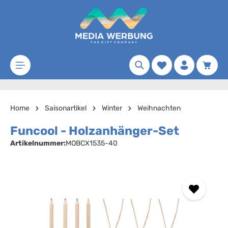
Zum Hauptinhalt springen
Merkzettel
Waren
Home
Saisonartikel
Winter
Weihnachten
Funcool - Holzanhänger-Set
Artikelnummer:
MOBCX1535-40
Bildergalerie überspringen