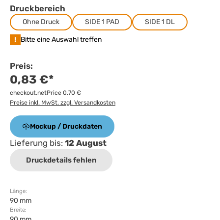
Druckbereich
Ohne Druck
SIDE 1 PAD
SIDE 1 DL
!
Bitte eine Auswahl treffen
Preis:
0,83 €*
checkout.netPrice 0,70 €
Preise inkl. MwSt. zzgl. Versandkosten
Mockup / Druckdaten
Lieferung bis:
12 August
Druckdetails fehlen
Länge:
90 mm
Breite:
90 mm