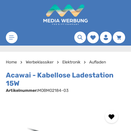
Zum Hauptinhalt springen
Merkzettel
Waren
Home
Werbeklassiker
Elektronik
Aufladen
Acawai - Kabellose Ladestation
15W
Artikelnummer:
MOBMO2184-03
Bildergalerie überspringen