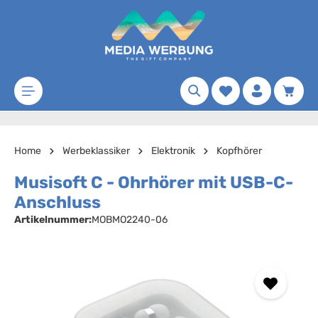
Zum Hauptinhalt springen
Merkzettel
Waren
Home
Werbeklassiker
Elektronik
Kopfhörer
Musisoft C - Ohrhörer mit USB-C-
Anschluss
Artikelnummer:
MOBMO2240-06
Bildergalerie überspringen