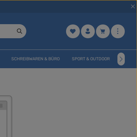
Merkzettel
Warenkorb enth
SCHREIBWAREN & BÜRO
SPORT & OUTDOOR
NOCH 