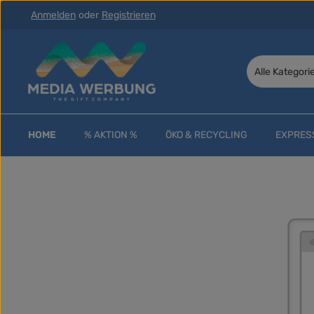
Anmelden
oder
Registrieren
 Hauptinhalt springen
Zur Suche springen
Zur Hauptnavigation springen
Alle Kategori
HOME
% AKTION %
ÖKO & RECYCLING
EXPRES