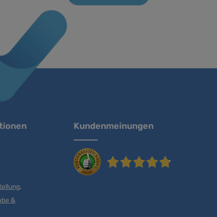
tionen
Kundenmeinungen
ellung,
abe &