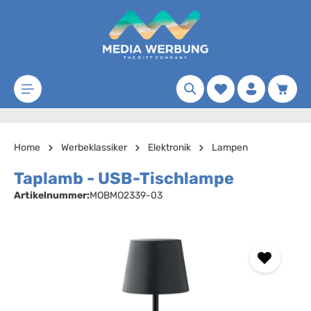
Zum Hauptinhalt springen
Merkzettel
Waren
Home
Werbeklassiker
Elektronik
Lampen
Taplamb - USB-Tischlampe
Artikelnummer:
MOBMO2339-03
Bildergalerie überspringen